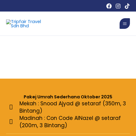
Skip
to
Mai
content
Men
Pakej Umrah Sederhana Oktober 2025
Mekah : Snood Ajyad @ setaraf (350m, 3
Bintang)
Madinah : Con Code AlNazel @ setaraf
(200m, 3 Bintang)